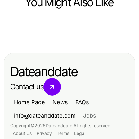
You Might Also Like
Business and Consumer Services
Business and Consumer Services
역곡·괴안 일정에서 부천출장마사지
Business and Consumer Services
Will Targeted Voter Mail Still Be
의 안전한 이용 범위를 판단하는 기준
Čo robí personálnu agentúru
Relevant in 2027? Expert Insights
výnimočnou v porovnaní s
for Effective Campaigns
Dateanddate
konkurenciou?
Contact us
Home Page
News
FAQs
info@dateanddate.com
Jobs
Copyright
©
2026
Dateanddate
.
All rights reserved
About Us
Privacy
Terms
Legal