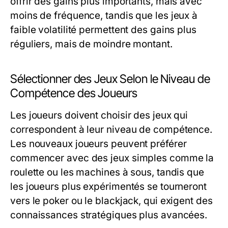
offrir des gains plus importants, mais avec
moins de fréquence, tandis que les jeux à
faible volatilité permettent des gains plus
réguliers, mais de moindre montant.
Sélectionner des Jeux Selon le Niveau de
Compétence des Joueurs
Les joueurs doivent choisir des jeux qui
correspondent à leur niveau de compétence.
Les nouveaux joueurs peuvent préférer
commencer avec des jeux simples comme la
roulette ou les machines à sous, tandis que
les joueurs plus expérimentés se tourneront
vers le poker ou le blackjack, qui exigent des
connaissances stratégiques plus avancées.