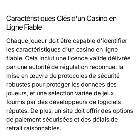
Caractéristiques Clés d'un Casino en
Ligne Fiable
Chaque joueur doit être capable d'identifier
les caractéristiques d'un casino en ligne
fiable. Cela inclut une licence valide délivrée
par une autorité de régulation reconnue, la
mise en œuvre de protocoles de sécurité
robustes pour protéger les données des
joueurs, et une sélection variée de jeux
fournis par des développeurs de logiciels
réputés. De plus, un site doit offrir des options
de paiement sécurisées et des délais de
retrait raisonnables.