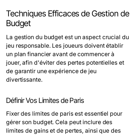
Techniques Efficaces de Gestion de
Budget
La gestion du budget est un aspect crucial du
jeu responsable. Les joueurs doivent établir
un plan financier avant de commencer à
jouer, afin d'éviter des pertes potentielles et
de garantir une expérience de jeu
divertissante.
Définir Vos Limites de Paris
Fixer des limites de paris est essentiel pour
gérer son budget. Cela peut inclure des
limites de gains et de pertes, ainsi que des