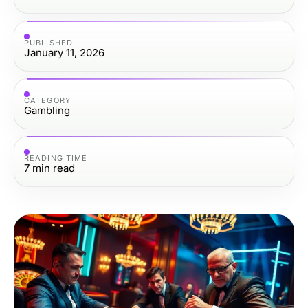
PUBLISHED
January 11, 2026
CATEGORY
Gambling
READING TIME
7
min read