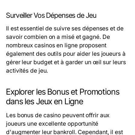
Surveiller Vos Dépenses de Jeu
Il est essentiel de suivre ses dépenses et de
savoir combien on a misé et gagné. De
nombreux casinos en ligne proposent
également des outils pour aider les joueurs à
gérer leur budget et à garder un œil sur leurs
activités de jeu.
Explorer les Bonus et Promotions
dans les Jeux en Ligne
Les bonus de casino peuvent offrir aux
joueurs une excellente opportunité
d'augmenter leur bankroll. Cependant, il est