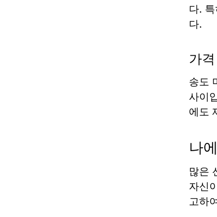
다. 
다.
가격
송도 
사이입
에도 
나에
많은 
자신이
고하여