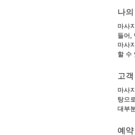
나의
마사지
들어,
마사지
할 수
고객
마사지
탕으로
대부분
예약