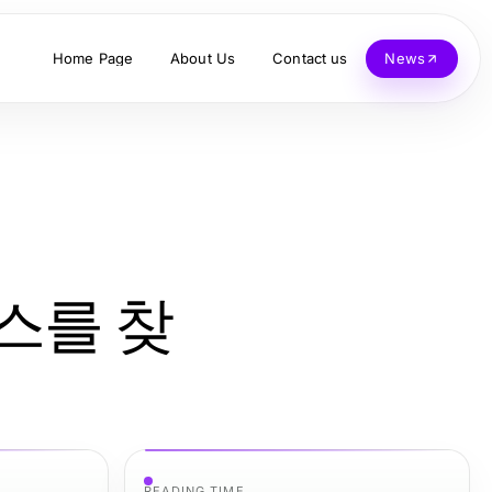
Home Page
About Us
Contact us
News
스를 찾
READING TIME