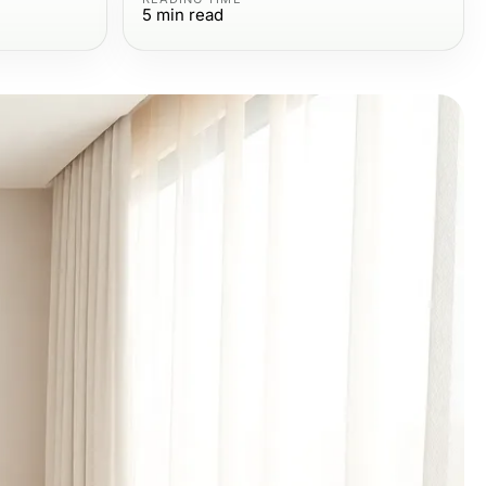
5
min read