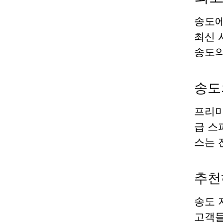
송도에
최신 
송도의
송도
프리미
급 스
스는 
추천
송도 
고객들