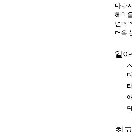
마사지
혜택을
면역력
더욱 
알아
스
다
타
아
딥
최고