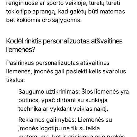
renginiuose ar sporto veikloje, turėtų turėti
tokio tipo aprangą, kad galėtų būti matomas
bet kokiomis oro sąlygomis.
Kodėl rinktis personalizuotas atšvaitines
liemenes?
Pasirinkus personalizuotas atšvaitines
liemenes, įmonės gali pasiekti kelis svarbius
tikslus:
Saugumo užtikrinimas:
Šios liemenės yra
būtinos, ypač dirbant su sunkiąja
technika ar vykdant veiklas naktį.
Reklamos galimybės:
Liemenės su
įmonės logotipu ne tik suteikia
matomumą, bet ir prisideda prie prekės