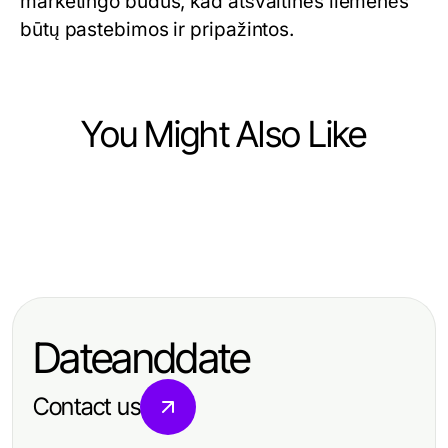
marketingo būdus, kad atšvaitinės liemenės
būtų pastebimos ir pripažintos.
You Might Also Like
Business and Consumer Services
Business and Consumer Services
역곡·괴안 일정에서 부천출장마사지
Business and Consumer Services
Will Targeted Voter Mail Still Be
의 안전한 이용 범위를 판단하는 기준
Čo robí personálnu agentúru
Relevant in 2027? Expert Insights
výnimočnou v porovnaní s
for Effective Campaigns
Dateanddate
konkurenciou?
Contact us