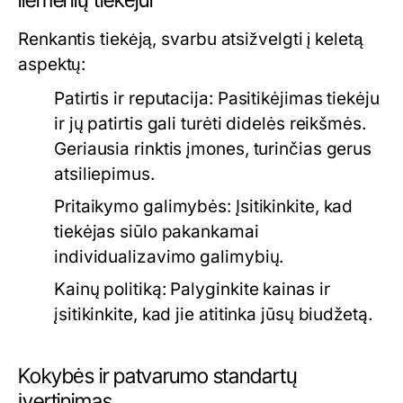
liemenių tiekėjui
Renkantis tiekėją, svarbu atsižvelgti į keletą
aspektų:
Patirtis ir reputacija:
Pasitikėjimas tiekėju
ir jų patirtis gali turėti didelės reikšmės.
Geriausia rinktis įmones, turinčias gerus
atsiliepimus.
Pritaikymo galimybės:
Įsitikinkite, kad
tiekėjas siūlo pakankamai
individualizavimo galimybių.
Kainų politiką:
Palyginkite kainas ir
įsitikinkite, kad jie atitinka jūsų biudžetą.
Kokybės ir patvarumo standartų
įvertinimas